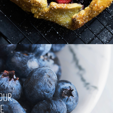
POUR
NE