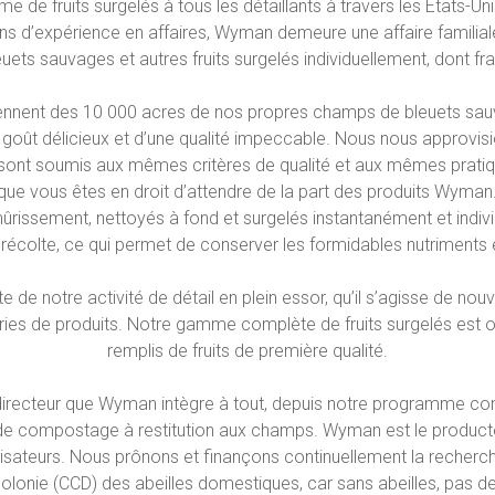
de fruits surgelés à tous les détaillants à travers les États-Uni
ans d’expérience en affaires, Wyman demeure une affaire familiale
ets sauvages et autres fruits surgelés individuellement, dont f
oviennent des 10 000 acres de nos propres champs de bleuets 
 goût délicieux et d’une qualité impeccable. Nous nous approvisi
i sont soumis aux mêmes critères de qualité et aux mêmes prati
 que vous êtes en droit d’attendre de la part des produits Wyman.
r mûrissement, nettoyés à fond et surgelés instantanément et indi
a récolte, ce qui permet de conserver les formidables nutriments e
nte de notre activité de détail en plein essor, qu’il s’agisse de n
ories de produits. Notre gamme complète de fruits surgelés est 
remplis de fruits de première qualité.
pe directeur que Wyman intègre à tout, depuis notre programme c
 de compostage à restitution aux champs. Wyman est le producteu
isateurs. Nous prônons et finançons continuellement la recherch
colonie (CCD) des abeilles domestiques, car sans abeilles, pas de