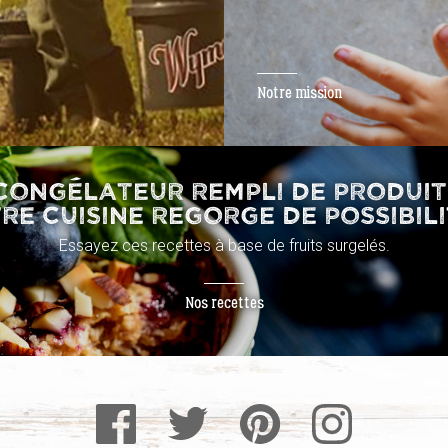
Notre mission
CONGÉLATEUR REMPLI DE PRODUI
RE CUISINE REGORGE DE POSSIBILI
Essayez ces recettes à base de fruits surgelés.
Nos recettes
Facebook
Pinterest
Instagram
Twitter