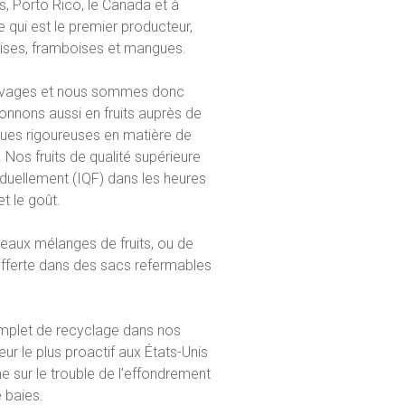
s, Porto Rico, le Canada et à
 qui est le premier producteur,
raises, framboises et mangues.
sauvages et nous sommes donc
onnons aussi en fruits auprès de
ques rigoureuses en matière de
 Nos fruits de qualité supérieure
viduellement (IQF) dans les heures
t le goût.
ouveaux mélanges de fruits, ou de
offerte dans des sacs refermables
omplet de recyclage dans nos
r le plus proactif aux États-Unis
e sur le trouble de l’effondrement
 baies.