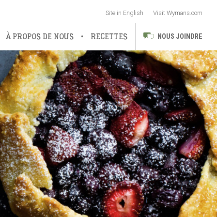
Site in English
Visit Wymans.com
Site in
English
Visit
Wymans.com
À PROPOS DE NOUS
RECETTES
NOUS JOINDRE